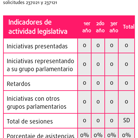
solicitudes 237021 y 237121
Indicadores de
1er
2do
3er
Total
actividad legislativa
año
año
año
0
0
0
0
Iniciativas presentadas
Iniciativas representando
0
0
0
0
a su grupo parlamentario
0
0
0
0
Retardos
Iniciativas con otros
0
0
0
0
grupos parlamentarios
0
0
0
SD
Total de sesiones
0%
0%
0%
0%
Porcentaje de asistencias