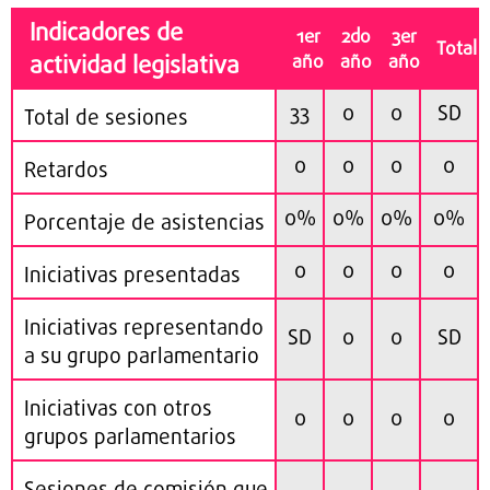
Indicadores de
1er
2do
3er
Total
actividad legislativa
año
año
año
33
0
0
SD
Total de sesiones
0
0
0
0
Retardos
0%
0%
0%
0%
Porcentaje de asistencias
0
0
0
0
Iniciativas presentadas
Iniciativas representando
SD
0
0
SD
a su grupo parlamentario
Iniciativas con otros
0
0
0
0
grupos parlamentarios